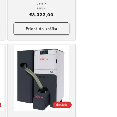
pelety
Dodávateľ:
TEKLA
Normálna
€3.322,00
cena
Pridať do košíka
dotácia