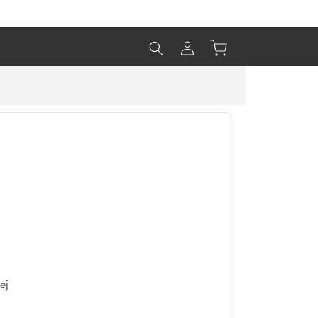
Prihlásiť
Košík
sa
ej