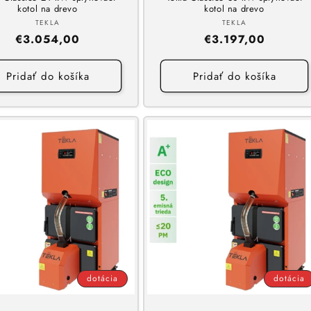
kotol na drevo
kotol na drevo
Dodávateľ:
Dodávateľ:
TEKLA
TEKLA
Normálna
€3.054,00
Normálna
€3.197,00
cena
cena
Pridať do košíka
Pridať do košíka
dotácia
dotácia