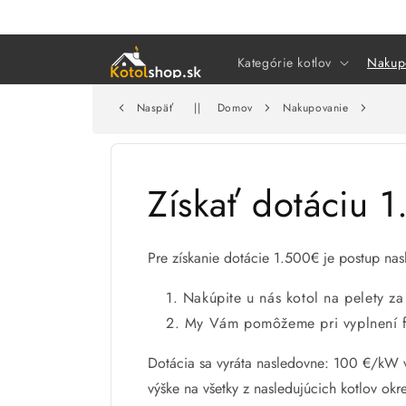
Prejsť
na
obsah
Kategórie kotlov
Nakup
Naspäť
||
Domov
Nakupovanie
Získať dotáciu 
Pre získanie dotácie 1.500€ je postup nas
Nakúpite u nás kotol na pelety z
My Vám pomôžeme pri vyplnení fo
Dotácia sa vyráta nasledovne: 100 €/kW v
výške na všetky z nasledujúcich kotlov ok