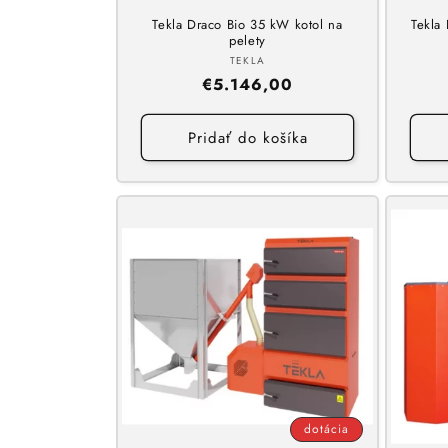
Tekla Draco Bio 35 kW kotol na
Tekla
pelety
Dodávateľ:
TEKLA
Normálna
€5.146,00
cena
Pridať do košíka
dotácia