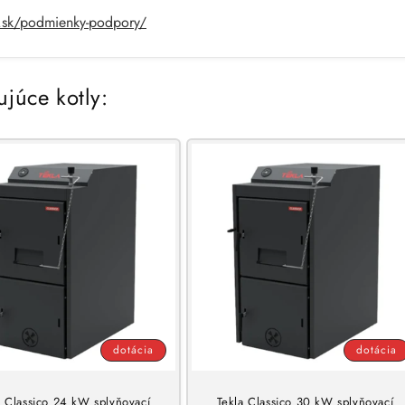
.sk/podmienky-podpory/
ujúce kotly:
dotácia
dotácia
a Classico 24 kW splyňovací
Tekla Classico 30 kW splyňovací