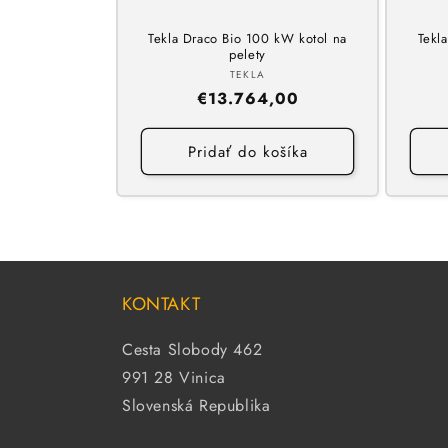
Tekla Draco Bio 100 kW kotol na
Tekl
pelety
Dodávateľ:
TEKLA
Normálna
€13.764,00
cena
Pridať do košíka
KONTAKT
Cesta Slobody 462
991 28 Vinica
Slovenská Republika