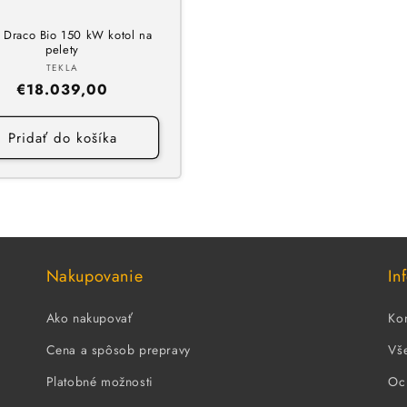
a Draco Bio 150 kW kotol na
pelety
Dodávateľ:
TEKLA
Normálna
€18.039,00
cena
Pridať do košíka
Nakupovanie
In
Ako nakupovať
Kon
Cena a spôsob prepravy
Vš
Platobné možnosti
Oc