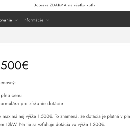
Doprava ZDARMA na všetky kotly!
ovanie
Informácie
1.500€
ledovný:
a plnú cenu
rmulára pre získanie dotácie
 maximálnej výške 1.500€. To znamená, že dotácia je platná v pln
rem 12kW. Na tie sa vzťahuje dotácia vo výške 1.200€.