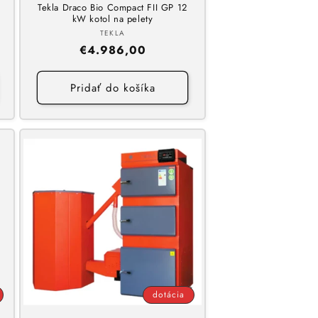
Tekla Draco Bio Compact FII GP 12
kW kotol na pelety
Dodávateľ:
TEKLA
Normálna
€4.986,00
cena
Pridať do košíka
dotácia