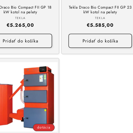
 Draco Bio Compact FII GP 18
Tekla Draco Bio Compact FII GP 23
kW kotol na pelety
kW kotol na pelety
Dodávateľ:
Dodávateľ:
TEKLA
TEKLA
Normálna
€5.265,00
Normálna
€5.585,00
cena
cena
Pridať do košíka
Pridať do košíka
dotácia