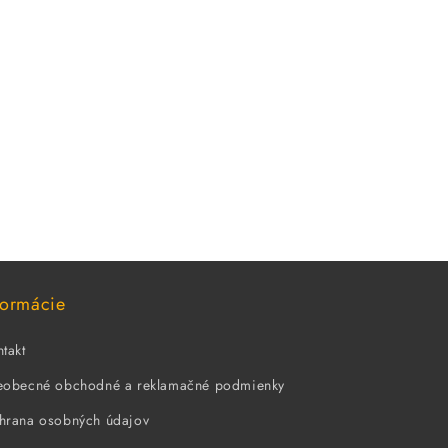
formácie
takt
eobecné obchodné a reklamačné podmienky
hrana osobných údajov