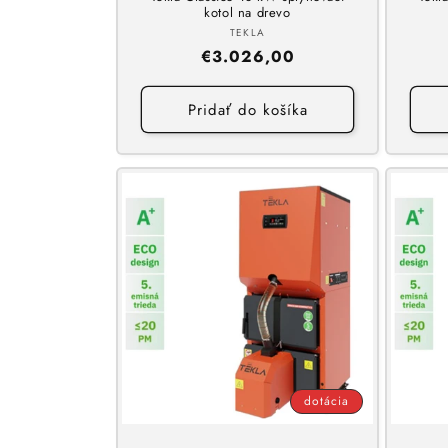
kotol na drevo
Dodávateľ:
TEKLA
Normálna
€3.026,00
cena
Pridať do košíka
dotácia