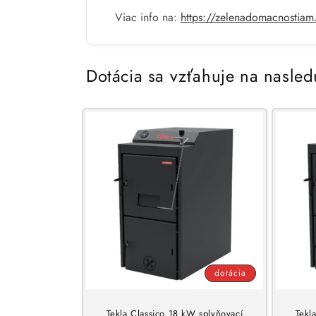
Viac info na:
https://zelenadomacnostiam
Dotácia sa vzťahuje na nasled
dotácia
Tekla Classico 18 kW splyňovací
Tekl