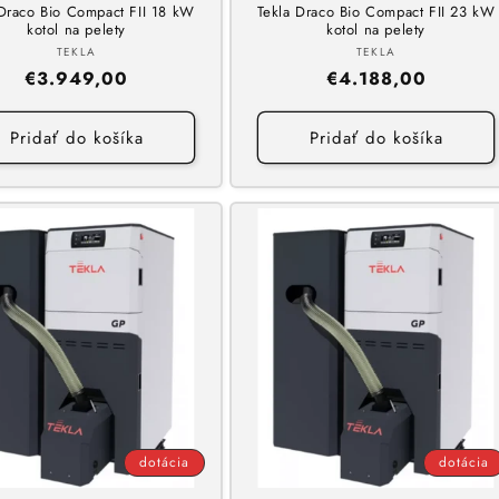
 Draco Bio Compact FII 18 kW
Tekla Draco Bio Compact FII 23 kW
kotol na pelety
kotol na pelety
Dodávateľ:
Dodávateľ:
TEKLA
TEKLA
Normálna
€3.949,00
Normálna
€4.188,00
cena
cena
Pridať do košíka
Pridať do košíka
dotácia
dotácia