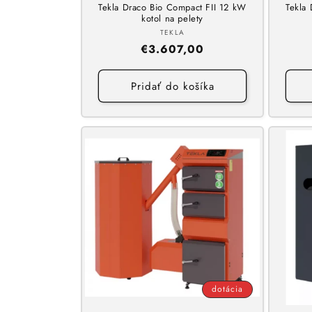
Tekla Draco Bio Compact FII 12 kW
Tekla
kotol na pelety
Dodávateľ:
TEKLA
Normálna
€3.607,00
cena
Pridať do košíka
dotácia